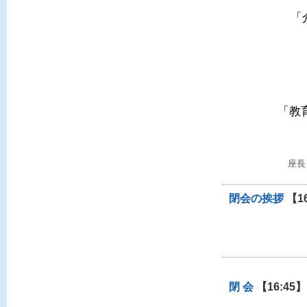
「
「教
座長
閉会の挨拶
【16
閉 会
【16:45】