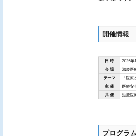
開催情報
日 時
2026
会 場
滋慶医
テーマ
「医療
主 催
医療安
共 催
滋慶医
プログラ